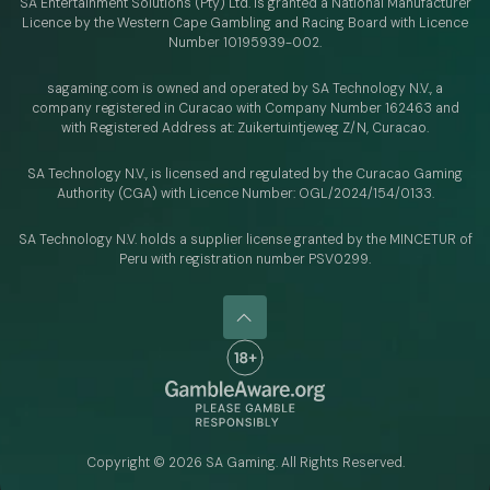
SA Entertainment Solutions (Pty) Ltd. is granted a National Manufacturer
Licence by the Western Cape Gambling and Racing Board with Licence
Number 10195939-002.
sagaming.com is owned and operated by SA Technology N.V.,
a
company registered in Curacao with
Company Number 162463 and
with Registered Address at: Zuikertuintjeweg Z/N, Curacao.
SA Technology N.V., is licensed and regulated by
the Curacao Gaming
Authority (CGA) with Licence Number:
OGL/2024/154/0133.
SA Technology N.V. holds a supplier license granted by the MINCETUR of
Peru with registration number PSV0299.
Copyright ©
2026
SA Gaming. All Rights Reserved.