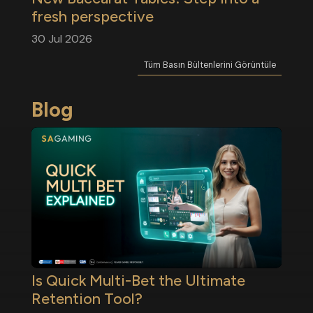
fresh perspective
30 Jul 2026
Tüm Basın Bültenlerini Görüntüle
Blog
Is Quick Multi-Bet the Ultimate
Retention Tool?