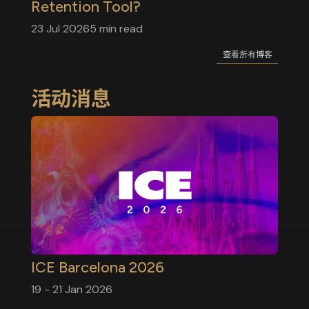
Retention Tool?
23 Jul 2026
5 min read
查看所有博客
活动消息
ICE Barcelona 2026
19 - 21 Jan 2026