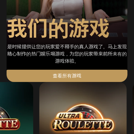
我们的游戏
是时候提供让您的玩家爱不释手的真人游戏了。马上发现
精心制作的热门娱乐埸游戏，为您的玩家带来前所未有的
游戏体验。
查看所有游戏