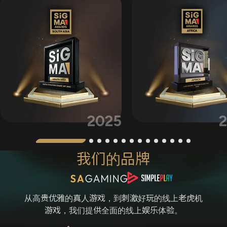
2025
我们的品牌
从高贵优雅的真人游戏，到刺激好玩的线上老虎机
游戏，我们提供全面的线上娱乐体验。