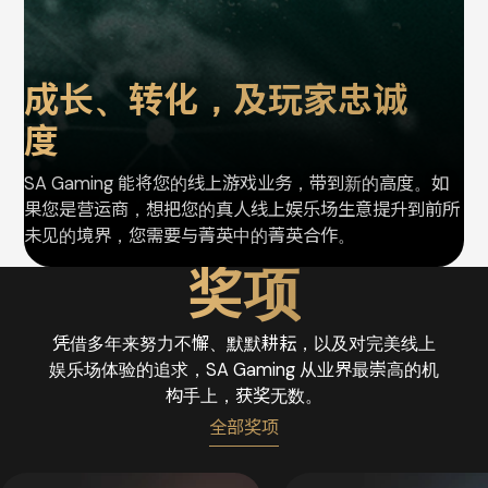
成长、转化，及玩家忠诚
度
SA Gaming 能将您的线上游戏业务，带到新的高度。如
果您是营运商，想把您的真人线上娱乐场生意提升到前所
未见的境界，您需要与菁英中的菁英合作。
奖项
凭借多年来努力不懈、默默耕耘，以及对完美线上
娱乐场体验的追求，SA Gaming 从业界最崇高的机
构手上，获奖无数。
全部奖项