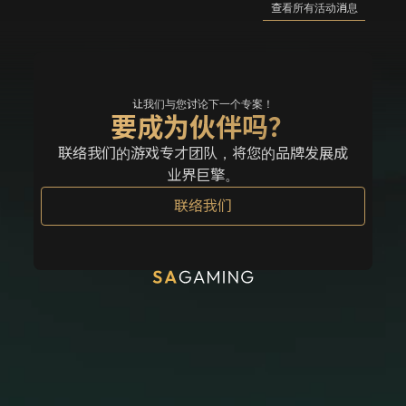
查看所有活动消息
让我们与您讨论下一个专案！
要成为伙伴吗？
联络我们的游戏专才团队，将您的品牌发展成
业界巨擎。
联络我们