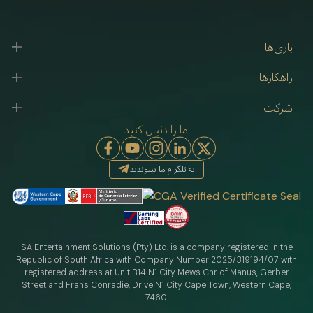
بازی‌ها
راهکارها
شرکت
ما را دنبال کنید
به تلگرام ما بپیوندید
SA Entertainment Solutions (Pty) Ltd. is a company registered in the
Republic of South Africa with Company Number 2025/319194/07 with
registered address at Unit B14 N1 City Mews Cnr of Manus, Gerber
Street and Frans Conradie, Drive N1 City Cape Town, Western Cape,
7460.